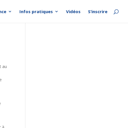
nce
Infos pratiques
Vidéos
S’inscrire
t au
e
e
r à