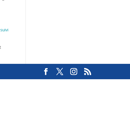
e
suivi
t